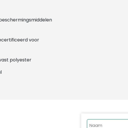
e beschermingsmiddelen
certificeerd voor
vast polyester
l
Naam