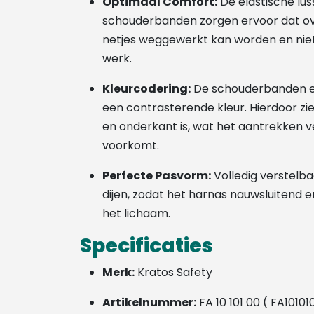
Optimaal Comfort:
De elastische lu
schouderbanden zorgen ervoor dat ov
netjes weggewerkt kan worden en niet i
werk.
Kleurcodering:
De schouderbanden 
een contrasterende kleur. Hierdoor zie
en onderkant is, wat het aantrekken v
voorkomt.
Perfecte Pasvorm:
Volledig verstelba
dijen, zodat het harnas nauwsluitend 
het lichaam.
Specificaties
Merk:
Kratos Safety
Artikelnummer:
FA 10 101 00 ( FA10101