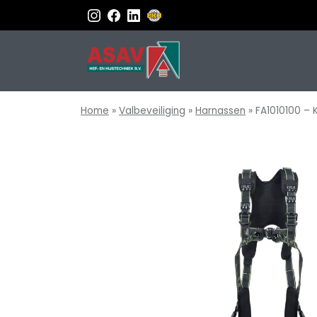
Home
»
Valbeveiliging
»
Harnassen
»
FA1010100 – 