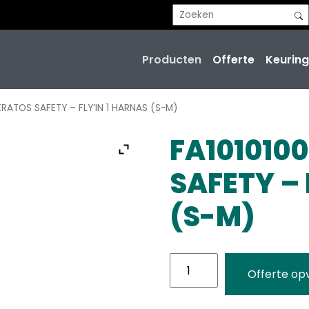
Producten
Offerte
Keuring
KRATOS SAFETY – FLY’IN 1 HARNAS (S-M)
FA101010
SAFETY – 
(S-M)
FA1010100
Offerte op
-
KRATOS