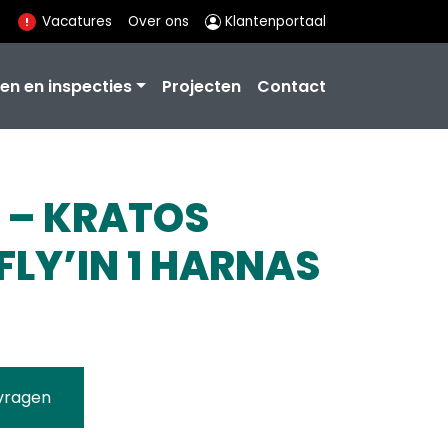
Vacatures
Over ons
Klantenportaal
en en inspecties
Projecten
Contact
0 – KRATOS
FLY’IN 1 HARNAS
vragen