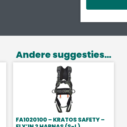
Andere suggesties…
FA1020100 – KRATOS SAFETY –
FLY’IN 2 HARNAS (S-L)