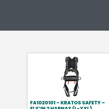
FA1020101 – KRATOS SAFETY –
FLY’IN 2 HARNAS (L-XXL)