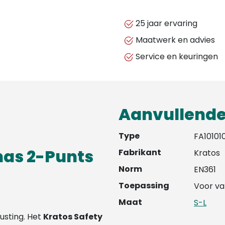
SAFETY
-
25 jaar ervaring
FLY'IN
Maatwerk en advies
1
Service en keuringen
HARNAS
(S-
M)
aantal
Aanvullende
Type
FA10101
nas 2-Punts
Fabrikant
Kratos
Norm
EN361
Toepassing
Voor va
Maat
S-L
rusting. Het
Kratos Safety