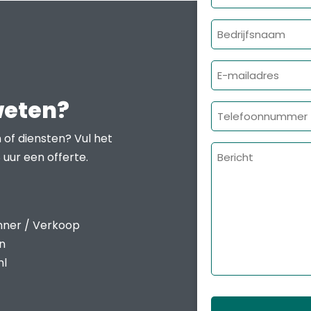
Bedrijfsnaam
E-
mailadres
weten?
Telefoonnumme
 of diensten? Vul het
Bericht
 uur een offerte.
nner / Verkoop
en
nl