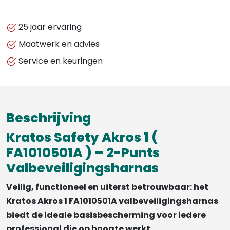
SAFETY
-
25 jaar ervaring
Akros
Maatwerk en advies
1
Service en keuringen
-
HARNAS
2
BEVESTIGINGSPUNTEN,
Beschrijving
MET
AUTOMATISCHE
Kratos Safety Akros 1 (
GESPEN
FA1010501A ) – 2-Punts
-
Valbeveiligingsharnas
L-
Veilig, functioneel en uiterst betrouwbaar: het
XXL
Kratos Akros 1 FA1010501A valbeveiligingsharnas
aantal
biedt de ideale basisbescherming voor iedere
professional die op hoogte werkt.