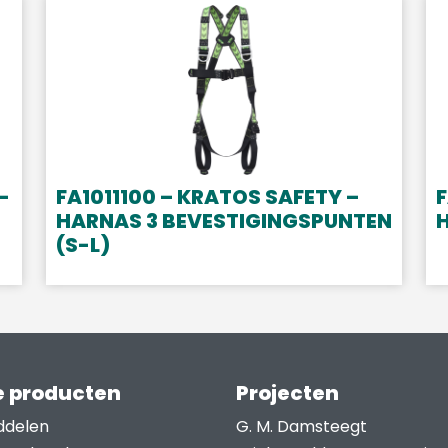
–
FA1011100 – KRATOS SAFETY –
F
HARNAS 3 BEVESTIGINGSPUNTEN
(S-L)
 producten
Projecten
ddelen
G. M. Damsteegt