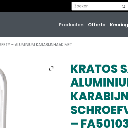
Producten
Offerte
Keuring
AFETY – ALUMINIUM KARABIJNHAAK MET
KRATOS S
ALUMINI
KARABIJ
SCHROEF
– FA5010