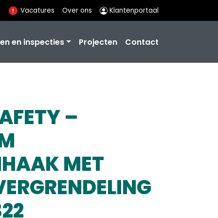
Vacatures
Over ons
Klantenportaal
en en inspecties
Projecten
Contact
AFETY –
UM
NHAAK MET
VERGRENDELING
322