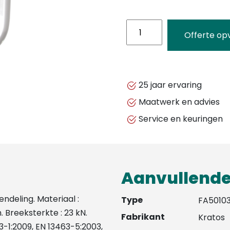
KRATOS
Offerte op
SAFETY
-
ALUMINIUM
KARABIJNHAAK
25 jaar ervaring
MET
Maatwerk en advies
SCHROEFVERGRENDELING
Service en keuringen
-
FA5010322
aantal
Aanvullende
deling. Materiaal :
Type
FA5010
 Breeksterkte : 23 kN.
Fabrikant
Kratos
3-1:2009, EN 13463-5:2003,