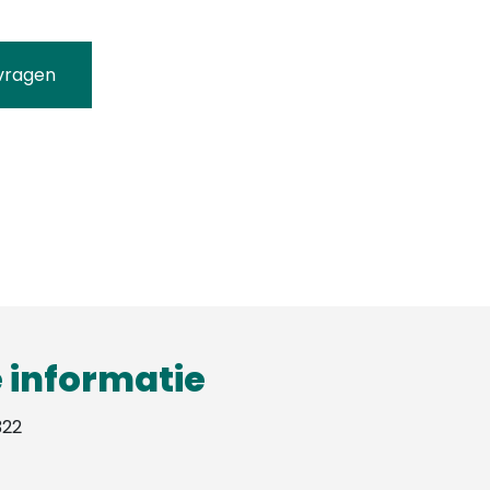
vragen
 informatie
322