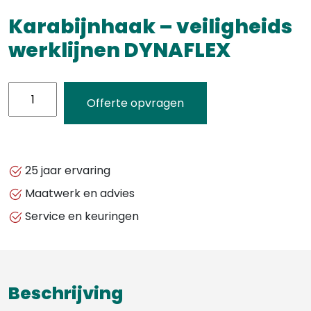
Karabijnhaak – veiligheids
werklijnen DYNAFLEX
Karabijnhaak
Offerte opvragen
-
veiligheids
werklijnen
DYNAFLEX
25 jaar ervaring
aantal
Maatwerk en advies
Service en keuringen
Beschrijving