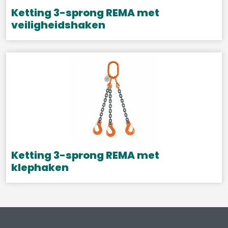
Ketting 3-sprong REMA met
veiligheidshaken
Dit
product
heeft
meerdere
variaties.
Deze
optie
kan
gekozen
Ketting 3-sprong REMA met
worden
klephaken
op
Dit
de
product
productpagina
heeft
meerdere