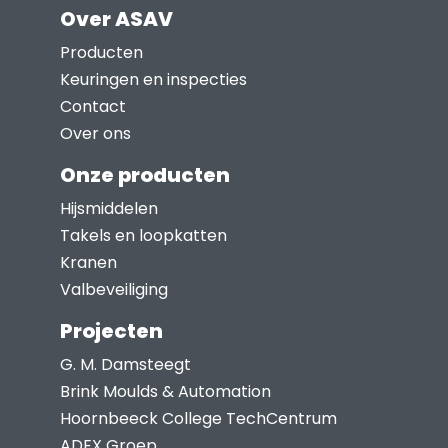
Over ASAV
variaties.
Deze
Producten
optie
Keuringen en inspecties
kan
Contact
gekozen
Over ons
worden
Onze producten
op
Hijsmiddelen
de
Takels en loopkatten
productpagina
Kranen
Valbeveiliging
Projecten
G. M. Damsteegt
Brink Moulds & Automation
Hoornbeeck College TechCentrum
ADEX Groep