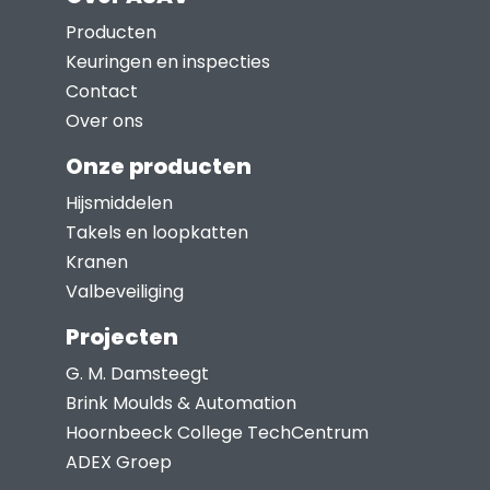
Deze
Producten
optie
Keuringen en inspecties
kan
Contact
gekozen
Over ons
worden
Onze producten
op
Hijsmiddelen
de
Takels en loopkatten
productpagina
Kranen
Valbeveiliging
Projecten
G. M. Damsteegt
Brink Moulds & Automation
Hoornbeeck College TechCentrum
ADEX Groep