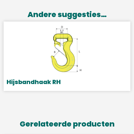
Andere suggesties…
Hijsbandhaak RH
Dit
product
heeft
meerdere
Gerelateerde producten
variaties.
Deze