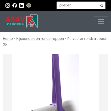
Home
»
Hijsbanden en rondstroppen
»
Polyester rondstroppen
S5