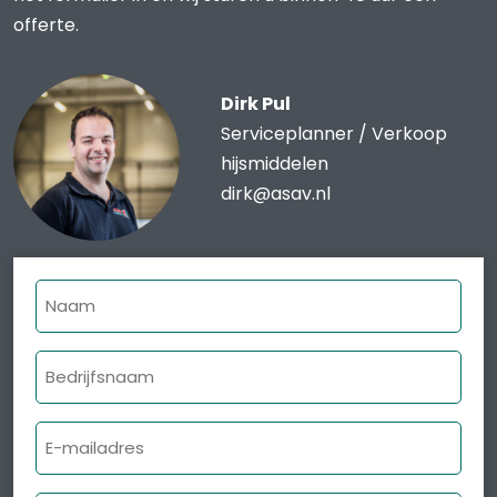
offerte.
Dirk Pul
Serviceplanner / Verkoop
hijsmiddelen
dirk@asav.nl
Naam
Bedrijfsnaam
E-
mailadres