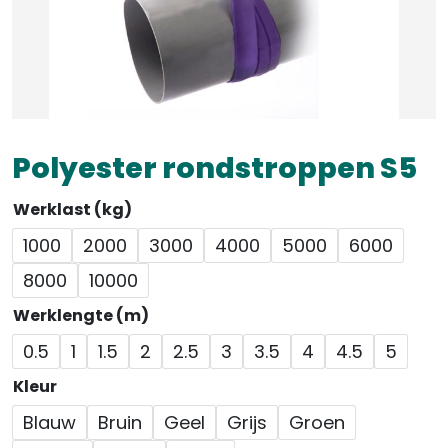
Polyester rondstroppen S5
Werklast (kg)
1000
2000
3000
4000
5000
6000
8000
10000
Werklengte (m)
0.5
1
1.5
2
2.5
3
3.5
4
4.5
5
Kleur
Blauw
Bruin
Geel
Grijs
Groen