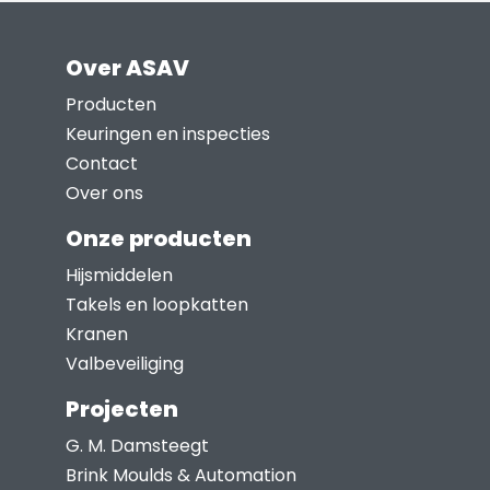
productpagina
heeft
meerdere
Over ASAV
variaties.
Deze
Producten
optie
Keuringen en inspecties
kan
Contact
gekozen
Over ons
worden
Onze producten
op
Hijsmiddelen
de
Takels en loopkatten
productpagina
Kranen
Valbeveiliging
Projecten
G. M. Damsteegt
Brink Moulds & Automation