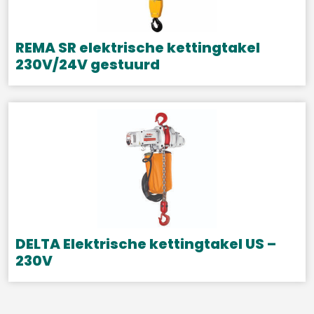
optie
kan
gekozen
REMA SR elektrische kettingtakel
worden
230V/24V gestuurd
op
Dit
de
product
productpagina
heeft
meerdere
variaties.
Deze
optie
kan
gekozen
DELTA Elektrische kettingtakel US –
worden
230V
op
Dit
de
product