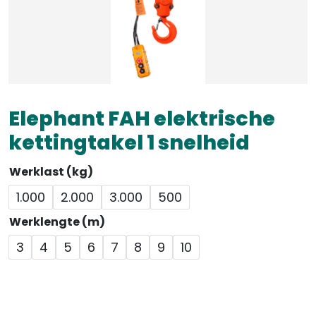
Elephant FAH elektrische
kettingtakel 1 snelheid
Werklast (kg)
1.000
2.000
3.000
500
Werklengte (m)
3
4
5
6
7
8
9
10