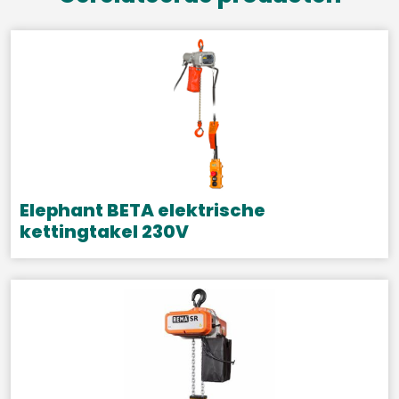
Elephant BETA elektrische
kettingtakel 230V
Dit
product
heeft
meerdere
variaties.
Deze