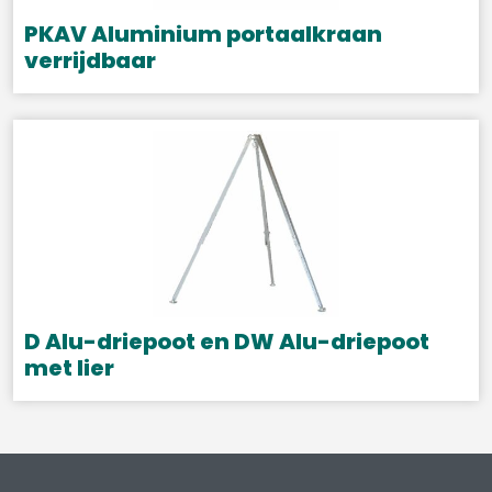
PKAV Aluminium portaalkraan
verrijdbaar
Dit
product
heeft
meerdere
variaties.
Deze
optie
kan
gekozen
D Alu-driepoot en DW Alu-driepoot
worden
met lier
op
Dit
de
product
productpagina
heeft