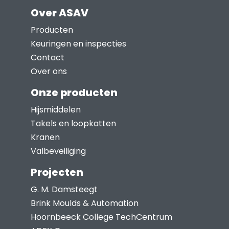
meerdere
Over ASAV
variaties.
Deze
Producten
optie
Keuringen en inspecties
kan
Contact
gekozen
Over ons
worden
Onze producten
op
Hijsmiddelen
de
Takels en loopkatten
productpagina
Kranen
Valbeveiliging
Projecten
G. M. Damsteegt
Brink Moulds & Automation
Hoornbeeck College TechCentrum