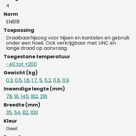
4
Norm
EN818
Toepassing
Draaibaarhijsoog voor hijsen en kantelen en gebruik
onder een hoek. Ook verkrijgbaar met UNC en
lange draad op aanvraag.
Toegestane temperatuur
-40 tot +200
Gewicht (kg)
0.3
,
0.5
,
1.6
,
1.7
,
5
,
5.2
,
11.6
,
11.9
Inwendige lengte (mm)
78
,
91
,
145
,
182
,
216
Breedte (mm)
35
,
54
,
82
,
100
Kleur
Geel