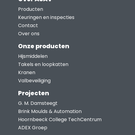
Deze
Producten
optie
Keuringen en inspecties
kan
Contact
gekozen
Over ons
worden
Onze producten
op
Hijsmiddelen
de
Takels en loopkatten
productpagina
Kranen
Valbeveiliging
Projecten
G. M. Damsteegt
Brink Moulds & Automation
Hoornbeeck College TechCentrum
ADEX Groep