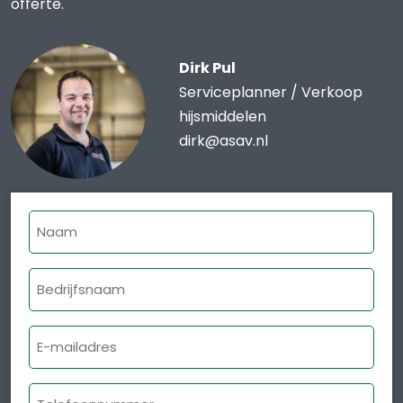
offerte.
Dirk Pul
Serviceplanner / Verkoop
hijsmiddelen
dirk@asav.nl
Naam
Bedrijfsnaam
E-
mailadres
Telefoonnummer