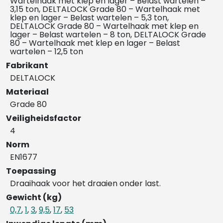
Wartelhaak met klep en lager – Belast wartelen –
3,15 ton, DELTALOCK Grade 80 – Wartelhaak met
klep en lager – Belast wartelen – 5,3 ton,
DELTALOCK Grade 80 – Wartelhaak met klep en
lager – Belast wartelen – 8 ton, DELTALOCK Grade
80 – Wartelhaak met klep en lager – Belast
wartelen – 12,5 ton
Fabrikant
DELTALOCK
Materiaal
Grade 80
Veiligheidsfactor
4
Norm
EN1677
Toepassing
Draaihaak voor het draaien onder last.
Gewicht (kg)
0,7
,
1
,
3
,
9,5
,
17
,
53