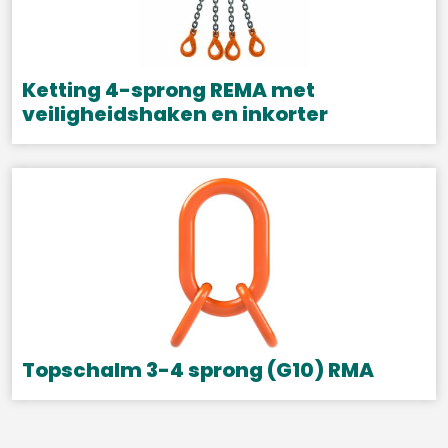
Ketting 4-sprong REMA met
veiligheidshaken en inkorter
Dit
product
heeft
meerdere
variaties.
Deze
optie
kan
gekozen
Topschalm 3-4 sprong (G10) RMA
worden
Dit
op
product
de