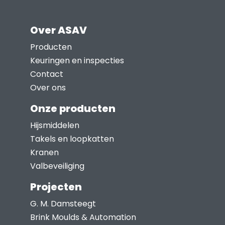
heeft
productpagina
meerdere
Over ASAV
variaties.
Deze
Producten
optie
Keuringen en inspecties
kan
Contact
gekozen
Over ons
worden
Onze producten
op
Hijsmiddelen
de
Takels en loopkatten
productpagina
Kranen
Valbeveiliging
Projecten
G. M. Damsteegt
Brink Moulds & Automation