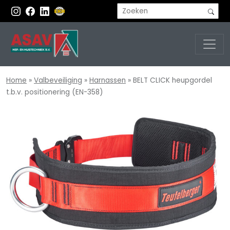
Home
»
Valbeveiliging
»
Harnassen
»
BELT CLICK heupgordel
t.b.v. positionering (EN-358)