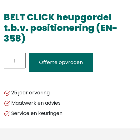
BELT CLICK heupgordel
t.b.v. positionering (EN-
358)
BELT
Offerte opvragen
CLICK
heupgordel
t.b.v.
positionering
25 jaar ervaring
(EN-
Maatwerk en advies
358)
Service en keuringen
aantal