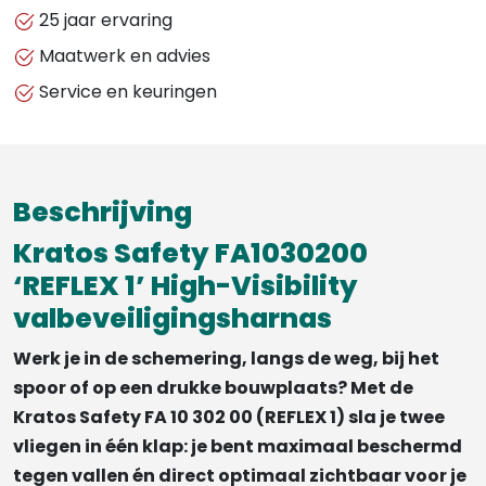
-
25 jaar ervaring
REFLEX
Maatwerk en advies
1,
Service en keuringen
HARNAS
MET
GEEL
WERKVEST
Beschrijving
MET
HOGE
Kratos Safety FA1030200
ZICHTBAARHEID
‘REFLEX 1’ High-Visibility
aantal
valbeveiligingsharnas
Werk je in de schemering, langs de weg, bij het
spoor of op een drukke bouwplaats? Met de
Kratos Safety FA 10 302 00 (REFLEX 1) sla je twee
vliegen in één klap: je bent maximaal beschermd
tegen vallen én direct optimaal zichtbaar voor je