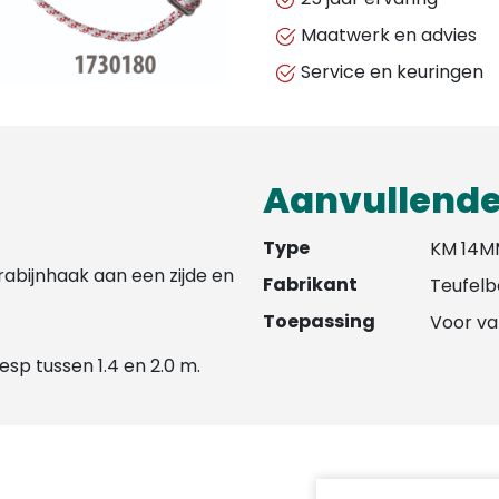
vanglijnen
Maatwerk en advies
aantal
Service en keuringen
Aanvullende
Type
KM 14M
abijnhaak aan een zijde en
Fabrikant
Teufelb
Toepassing
Voor va
esp tussen 1.4 en 2.0 m.