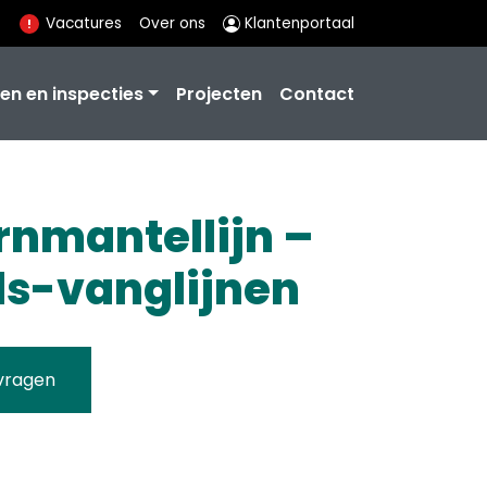
Vacatures
Over ons
Klantenportaal
en en inspecties
Projecten
Contact
nmantellijn –
ds-vanglijnen
vragen