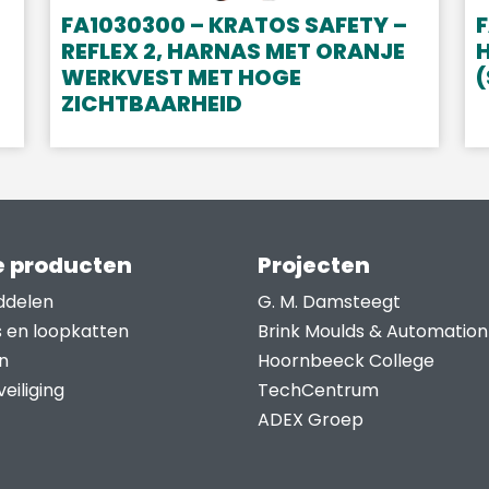
FA1030300 – KRATOS SAFETY –
F
REFLEX 2, HARNAS MET ORANJE
WERKVEST MET HOGE
(
ZICHTBAARHEID
 producten
Projecten
ddelen
G. M. Damsteegt
s en loopkatten
Brink Moulds & Automation
n
Hoornbeeck College
eiliging
TechCentrum
ADEX Groep