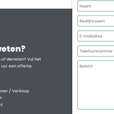
Naam
Bedrijfsnaam
E-
mailadres
weten?
Telefoonnumme
 of diensten? Vul het
Bericht
 uur een offerte.
nner / Verkoop
en
nl