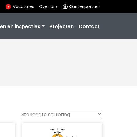
Vacatures
Over ons
Klantenportaal
en en inspecties
Projecten
Contact