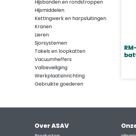
Hijsbanden en rondstroppen
Hijsmiddelen
Kettingwerk en harpsluitingen
Kranen
Lieren
Sjorsystemen
RM
Takels en loopkatten
bat
Vacuumheffers
Dit
Valbeveiliging
prod
Werkplaatsinrichting
heef
Gebruikte goederen
meer
varia
Deze
opti
kan
Over ASAV
Onze
geko
Producten
Hijsmi