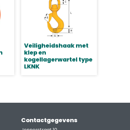
Veiligheidshaak met
n
klep en
kogellagerwartel type
LKNK
Dit
product
heeft
meerdere
variaties.
Deze
Contactgegevens
optie
Jennerstraat 10