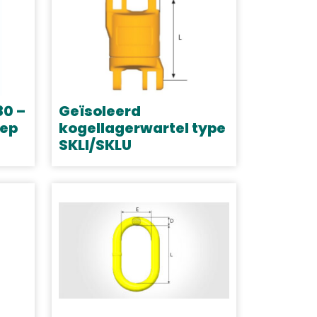
80 –
Geïsoleerd
lep
kogellagerwartel type
SKLI/SKLU
Dit
product
heeft
meerdere
variaties.
Deze
optie
kan