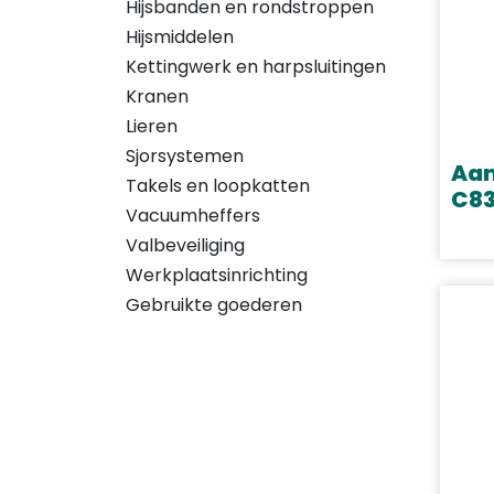
Hijsbanden en rondstroppen
Hijsmiddelen
Kettingwerk en harpsluitingen
Kranen
Lieren
Sjorsystemen
Aan
Takels en loopkatten
C8
Vacuumheffers
Dit
Valbeveiliging
prod
Werkplaatsinrichting
heef
Gebruikte goederen
meer
varia
Deze
opti
kan
geko