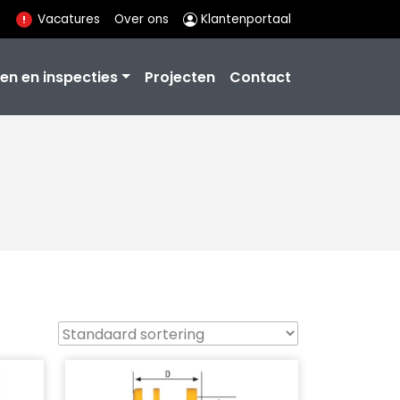
Vacatures
Over ons
Klantenportaal
en en inspecties
Projecten
Contact