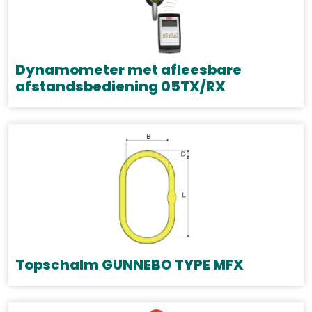
Dynamometer met afleesbare
afstandsbediening 05TX/RX
Dit
product
heeft
meerdere
variaties.
Deze
optie
kan
gekozen
Topschalm GUNNEBO TYPE MFX
worden
Dit
op
product