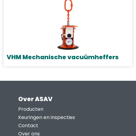
de
heeft
productpagina
meerdere
variaties.
Deze
optie
kan
gekozen
VHM Mechanische vacuümheffers
worden
Dit
op
product
de
heeft
productpagina
meerdere
Over ASAV
variaties.
Deze
Producten
optie
Keuringen en inspecties
kan
Contact
gekozen
Over ons