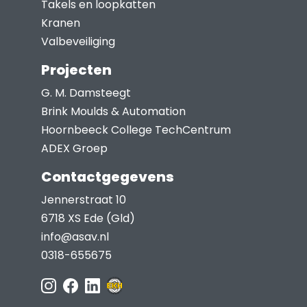
Takels en loopkatten
productpagina
Kranen
Valbeveiliging
Projecten
G. M. Damsteegt
Brink Moulds & Automation
Hoornbeeck College TechCentrum
ADEX Groep
Contactgegevens
Jennerstraat 10
6718 XS Ede (Gld)
info@asav.nl
0318-655675