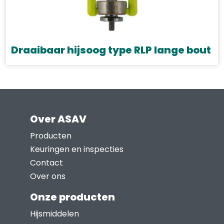
Draaibaar hijsoog type RLP lange bout
Dit
product
heeft
meerdere
Over ASAV
variaties.
Deze
Producten
optie
Keuringen en inspecties
kan
Contact
gekozen
Over ons
worden
Onze producten
op
Hijsmiddelen
de