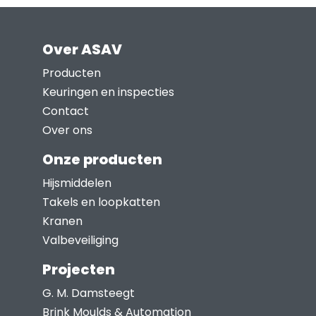
productpagina
heeft
meerdere
Over ASAV
variaties.
Deze
Producten
optie
Keuringen en inspecties
kan
Contact
gekozen
Over ons
worden
Onze producten
op
Hijsmiddelen
de
Takels en loopkatten
productpagina
Kranen
Valbeveiliging
Projecten
G. M. Damsteegt
Brink Moulds & Automation