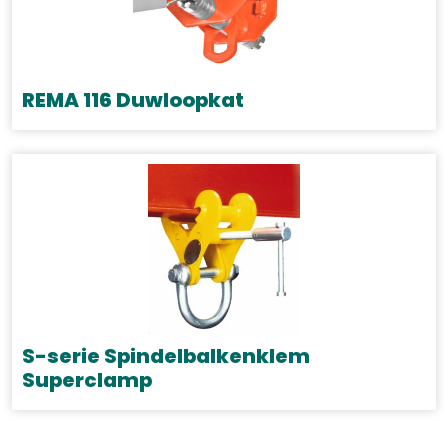
REMA 116 Duwloopkat
Dit
product
heeft
meerdere
variaties.
Deze
optie
kan
gekozen
S-serie Spindelbalkenklem
worden
Superclamp
op
Dit
de
product