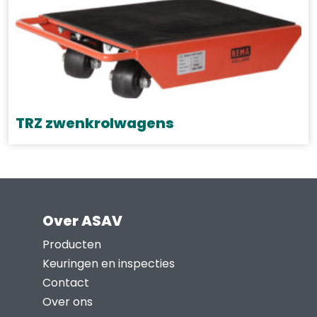
productpagina
TRZ zwenkrolwagens
Dit
product
heeft
meerdere
Over ASAV
variaties.
Deze
Producten
optie
Keuringen en inspecties
kan
Contact
gekozen
Over ons