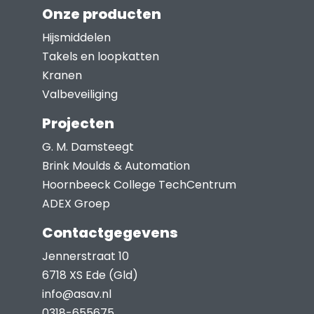
worden
Onze producten
op
Hijsmiddelen
de
Takels en loopkatten
productpagina
Kranen
Valbeveiliging
Projecten
G. M. Damsteegt
Brink Moulds & Automation
Hoornbeeck College TechCentrum
ADEX Groep
Contactgegevens
Jennerstraat 10
6718 XS Ede (Gld)
info@asav.nl
0318-655675