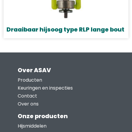
Draaibaar hijsoog type RLP lange bout
Dit
product
heeft
meerdere
Over ASAV
variaties.
Deze
Producten
optie
Keuringen en inspecties
kan
Contact
gekozen
Over ons
worden
Onze producten
op
Hijsmiddelen
de