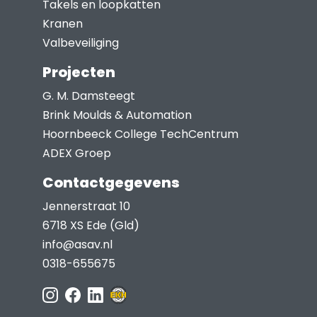
Takels en loopkatten
productpagina
Kranen
Valbeveiliging
Projecten
G. M. Damsteegt
Brink Moulds & Automation
Hoornbeeck College TechCentrum
ADEX Groep
Contactgegevens
Jennerstraat 10
6718 XS Ede (Gld)
info@asav.nl
0318-655675