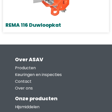
REMA 116 Duwloopkat
Dit
product
heeft
meerdere
Over ASAV
variaties.
Deze
Producten
optie
Keuringen en inspecties
kan
Contact
gekozen
Over ons
worden
Onze producten
op
Hijsmiddelen
de