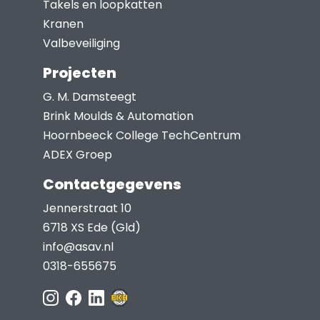
Takels en loopkatten
productpagina
Kranen
Valbeveiliging
Projecten
G. M. Damsteegt
Brink Moulds & Automation
Hoornbeeck College TechCentrum
ADEX Groep
Contactgegevens
Jennerstraat 10
6718 XS Ede (Gld)
info@asav.nl
0318-655675