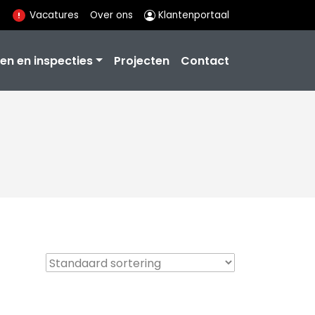
Vacatures
Over ons
Klantenportaal
en en inspecties
Projecten
Contact