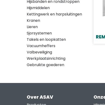
Hijsbanden en rondstroppen
Hijsmiddelen
Kettingwerk en harpsluitingen
Kranen
Lieren
Sjorsystemen
REM
Takels en loopkatten
Dit
Vacuumheffers
prod
Valbeveiliging
heef
Werkplaatsinrichting
meer
Gebruikte goederen
varia
Deze
opti
kan
geko
Over ASAV
Onze
word
Producten
Hijsmi