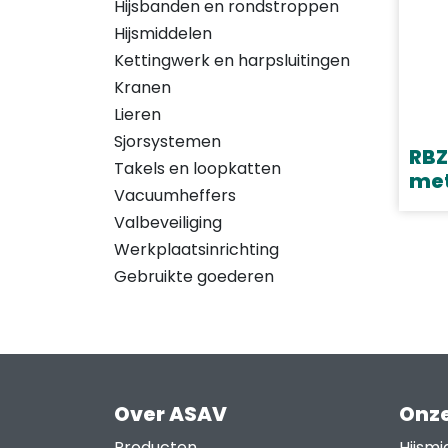
Hijsbanden en rondstroppen
Hijsmiddelen
Kettingwerk en harpsluitingen
Kranen
Lieren
Sjorsystemen
RBZ
Takels en loopkatten
met
Vacuumheffers
Dit
Valbeveiliging
prod
Werkplaatsinrichting
heef
Gebruikte goederen
meer
varia
Deze
opti
kan
Over ASAV
Onze
geko
Producten
Hijsmi