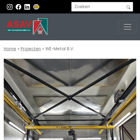
Home
»
Projecten
»
WE-Metal B.V.