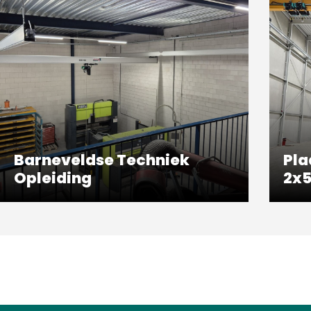
Barneveldse Techniek
Pla
Opleiding
2x