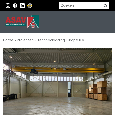
Home
»
Projecten
»
Technocladding Europe B.V.