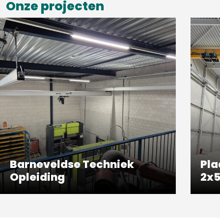
Onze projecten
Barneveldse Techniek
Pla
Opleiding
2x