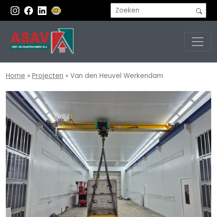
Home
»
Projecten
»
Van den Heuvel Werkendam