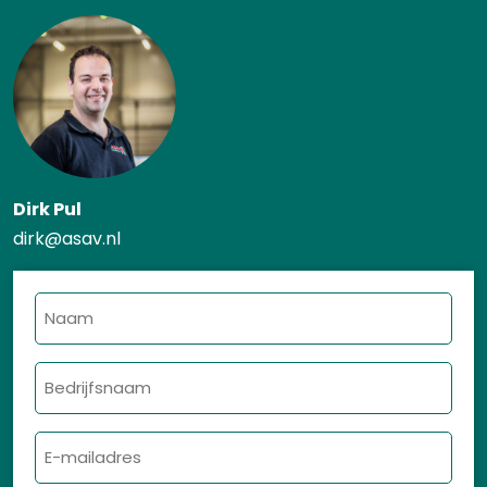
Dirk Pul
dirk@asav.nl
Naam
Bedrijfsnaam
E-
mailadres