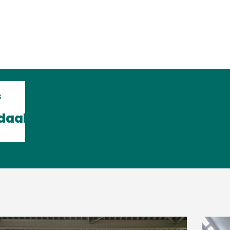
s
daal