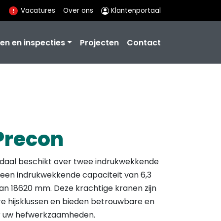
Vacatures
Over ons
Klantenportaal
en en inspecties
Projecten
Contact
Precon
daal beschikt over twee indrukwekkende
een indrukwekkende capaciteit van 6,3
an 18620 mm. Deze krachtige kranen zijn
re hijsklussen en bieden betrouwbare en
or uw hefwerkzaamheden.