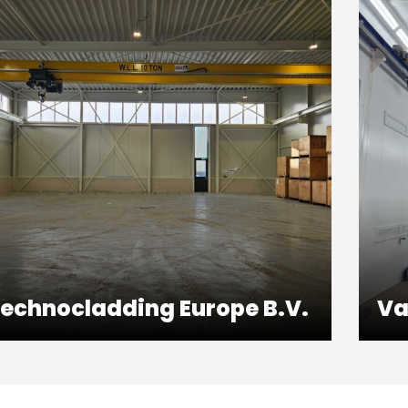
echnocladding Europe B.V.
Va