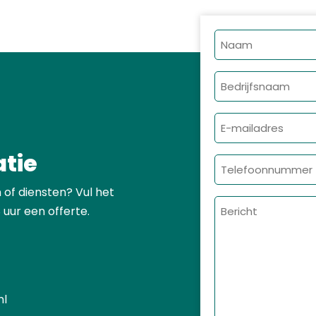
Naam
Bedrijfsnaam
E-
mailadres
atie
Telefoonnumme
 of diensten? Vul het
Bericht
 uur een offerte.
nl