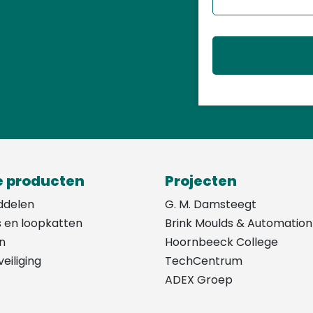
 producten
Projecten
ddelen
G. M. Damsteegt
s en loopkatten
Brink Moulds & Automation
n
Hoornbeeck College
eiliging
TechCentrum
ADEX Groep