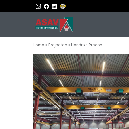
Home
»
Projecten
»
Hendriks Precon