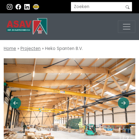
Home
»
Projecten
»
Heko Spanten B.V.
1 /
7