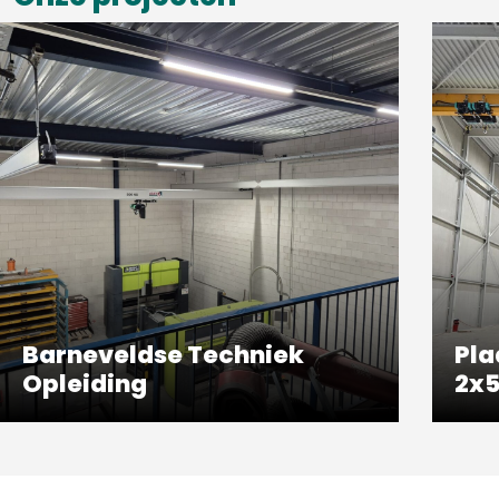
Barneveldse Techniek
Pla
Opleiding
2x