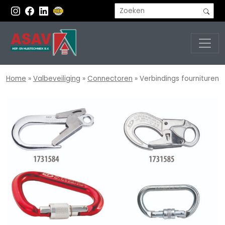
Home
»
Valbeveiliging
»
Connectoren
»
Verbindings fournituren