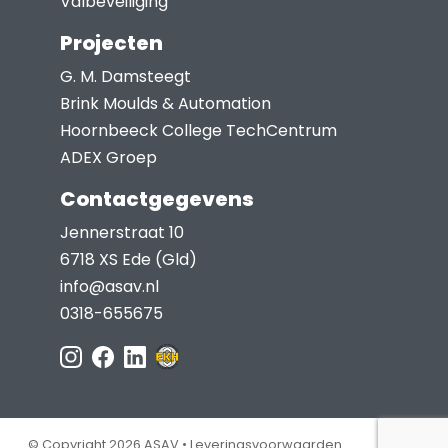
Valbeveiliging
Projecten
G. M. Damsteegt
Brink Moulds & Automation
Hoornbeeck College TechCentrum
ADEX Groep
Contactgegevens
Jennerstraat 10
6718 XS Ede (Gld)
info@asav.nl
0318-655675
© Copyright 2026 ASAV •
Leveringsvoorwaarden