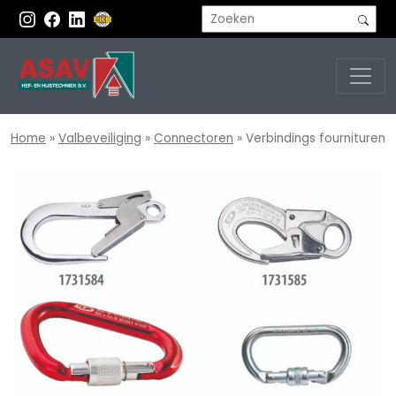
Home
»
Valbeveiliging
»
Connectoren
»
Verbindings fournituren