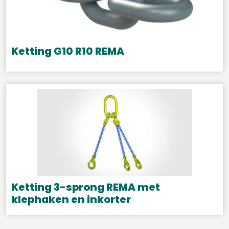
Deze
optie
kan
gekozen
Ketting G10 R10 REMA
worden
op
de
productpagina
Ketting 3-sprong REMA met
klephaken en inkorter
Dit