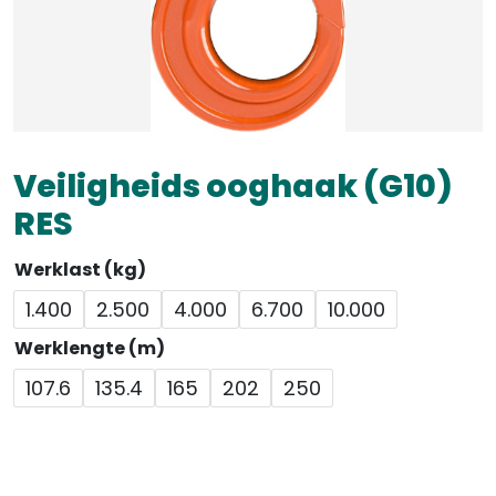
Veiligheids ooghaak (G10)
RES
Werklast (kg)
1.400
2.500
4.000
6.700
10.000
Werklengte (m)
107.6
135.4
165
202
250