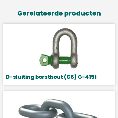
Gerelateerde producten
D-sluiting borstbout (G6) G-4151
Dit
product
heeft
meerdere
variaties.