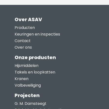
product
heeft
meerdere
Over ASAV
variaties.
Deze
Producten
optie
Keuringen en inspecties
kan
Contact
gekozen
Over ons
worden
Onze producten
op
Hijsmiddelen
de
Takels en loopkatten
productpagina
Kranen
Valbeveiliging
Projecten
G. M. Damsteegt