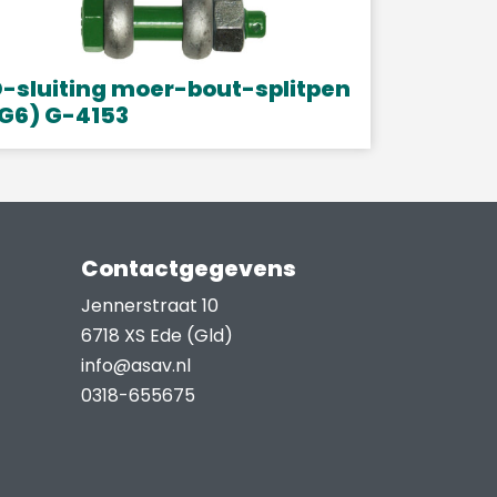
-sluiting moer-bout-splitpen
G6) G-4153
it
roduct
eeft
eerdere
Contactgegevens
ariaties.
eze
Jennerstraat 10
ptie
6718 XS Ede (Gld)
an
info@asav.nl
ekozen
0318-655675
orden
p
e