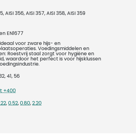
5, AISI 356, AISI 357, AISI 358, AISI 359
 en EN1677
Ideaal voor zware hijs- en
laatsoperaties. Voedingsmiddelen en
n: Roestvrij staal zorgt voor hygiëne en
id, waardoor het perfect is voor hijsklussen
voedingsindustrie.
 32, 41, 56
ot +400
.22
,
0.52
,
0.80
,
2.20