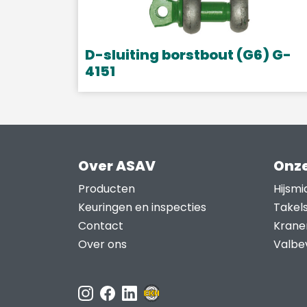
D-sluiting borstbout (G6) G-
4151
Dit
product
heeft
meerdere
Over ASAV
Onze
variaties.
Deze
Producten
Hijsmi
optie
Keuringen en inspecties
Takel
kan
Contact
Krane
gekozen
Over ons
Valbev
worden
op
de