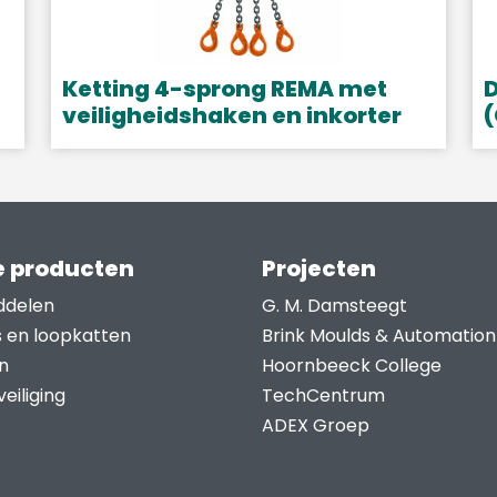
Ketting 4-sprong REMA met
D
veiligheidshaken en inkorter
(
Dit
D
product
p
heeft
h
meerdere
m
 producten
Projecten
variaties.
v
Deze
D
ddelen
G. M. Damsteegt
optie
o
s en loopkatten
Brink Moulds & Automation
kan
k
n
Hoornbeeck College
gekozen
g
eiliging
TechCentrum
worden
w
ADEX Groep
op
o
de
d