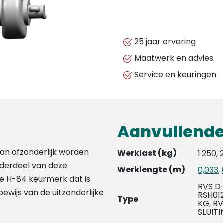
25 jaar ervaring
Maatwerk en advies
Service en keuringen
Aanvullende
an afzonderlijk worden
Werklast (kg)
1.250, 
nderdeel van deze
Werklengte (m)
0,033
,
e H-84 keurmerk dat is
RVS D
ewijs van de uitzonderlijke
RSH012
Type
KG, RV
SLUIT