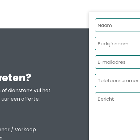
Naam
Bedrijfsnaam
E-
mailadres
weten?
Telefoonnumme
 of diensten? Vul het
Bericht
 uur een offerte.
nner / Verkoop
en