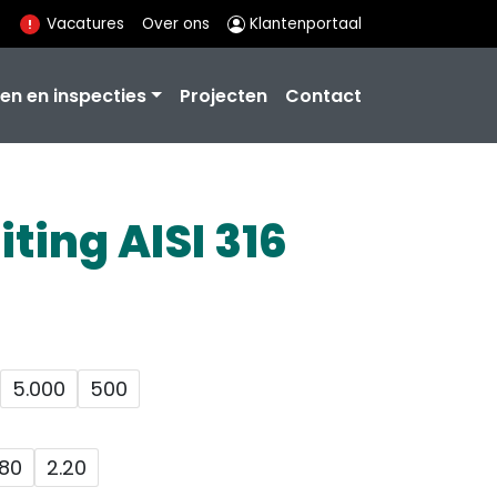
Vacatures
Over ons
Klantenportaal
en en inspecties
Projecten
Contact
ting AISI 316
5.000
500
.80
2.20