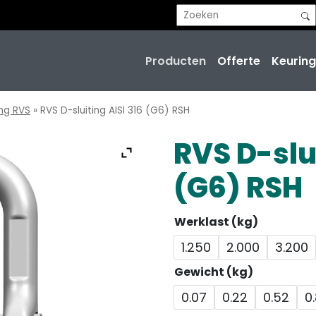
Producten
Offerte
Keuring
ing RVS
»
RVS D-sluiting AISI 316 (G6) RSH
RVS D-slui
(G6) RSH
Werklast (kg)
1.250
2.000
3.200
Gewicht (kg)
0.07
0.22
0.52
0