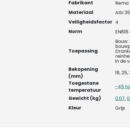
Fabrikant
Rema
Materiaal
AISI 35
Veiligheidsfactor
4
Norm
EN818
Bouw: 
bouwp
Toepassing
Dranke
reinhe
in de 
Bekopening
18, 25,
(mm)
Toegestane
-45 t
temperatuur
Gewicht (kg)
0.07
,
0
Kleur
Grijs