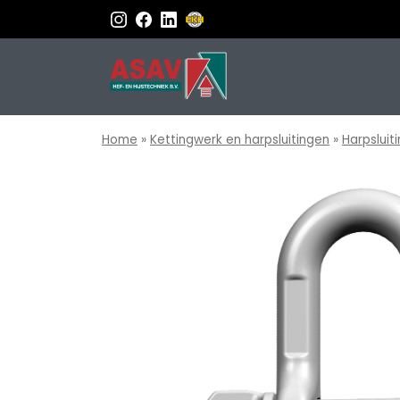
Home
»
Kettingwerk en harpsluitingen
»
Harpsluit