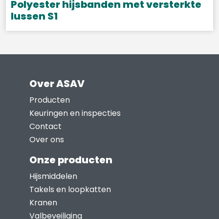
gekozen
Polyester hijsbanden met versterkte
worden
lussen S1
op
Dit
de
product
productpagina
heeft
meerdere
Over ASAV
variaties.
Deze
Producten
optie
Keuringen en inspecties
kan
Contact
gekozen
Over ons
worden
Onze producten
op
Hijsmiddelen
de
Takels en loopkatten
productpagina
Kranen
Valbeveiliging