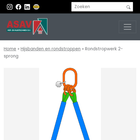
Home
»
Hijsbanden en rondstroppen
»
Rondstropwerk 2-
sprong