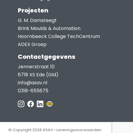
Projecten
G. M. Damsteegt
Brink Moulds & Automation
Hoornbeeck College TechCentrum
ADEX Groep
Contactgegevens
Jennerstraat 10
6718 XS Ede (Gld)
info@asav.nl
0318-655675
© Copyright 2026 ASAV •
Leveringsvoorwaarden