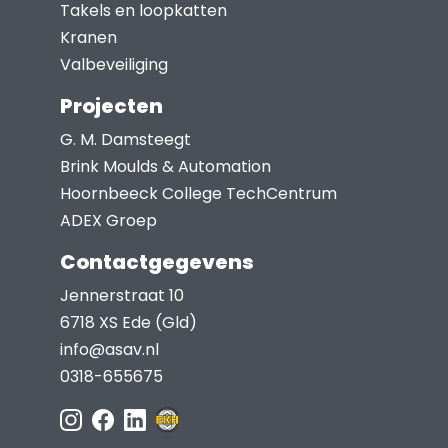
Takels en loopkatten
productpagina
Kranen
Valbeveiliging
Projecten
G. M. Damsteegt
Brink Moulds & Automation
Hoornbeeck College TechCentrum
ADEX Groep
Contactgegevens
Jennerstraat 10
6718 XS Ede (Gld)
info@asav.nl
0318-655675