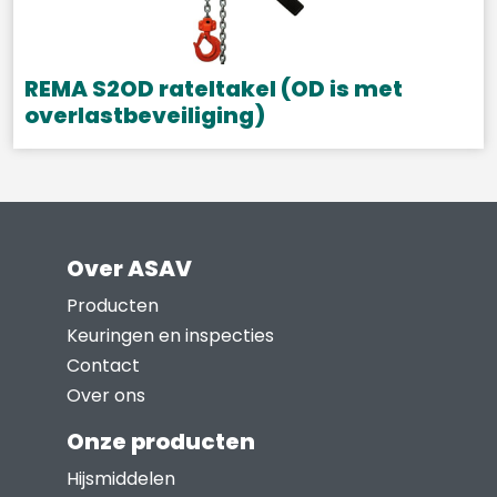
REMA S2OD rateltakel (OD is met
overlastbeveiliging)
Dit
product
heeft
meerdere
Over ASAV
variaties.
Deze
Producten
optie
Keuringen en inspecties
kan
Contact
gekozen
Over ons
worden
Onze producten
op
Hijsmiddelen
de