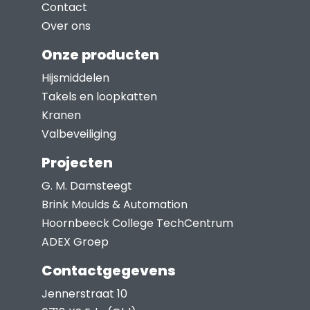
kan
Contact
gekozen
Over ons
worden
Onze producten
op
Hijsmiddelen
de
Takels en loopkatten
productpagina
Kranen
Valbeveiliging
Projecten
G. M. Damsteegt
Brink Moulds & Automation
Hoornbeeck College TechCentrum
ADEX Groep
Contactgegevens
Jennerstraat 10