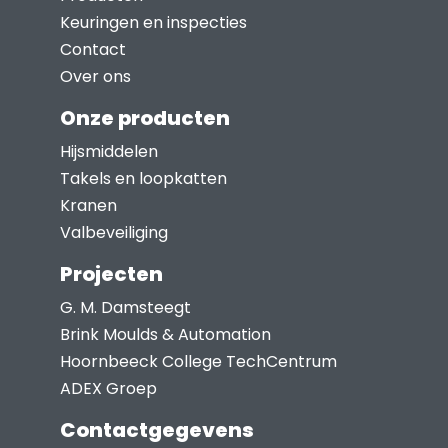
optie
Keuringen en inspecties
kan
Contact
gekozen
Over ons
worden
Onze producten
op
Hijsmiddelen
de
Takels en loopkatten
productpagina
Kranen
Valbeveiliging
Projecten
G. M. Damsteegt
Brink Moulds & Automation
Hoornbeeck College TechCentrum
ADEX Groep
Contactgegevens