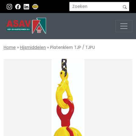
Home
»
Hijsmiddelen
»
Platenklem TJP / TJPU