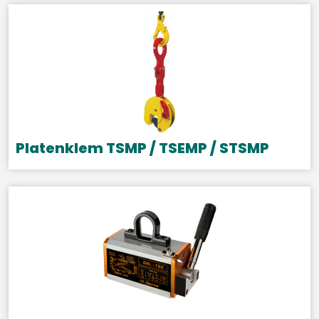
Platenklem TSMP / TSEMP / STSMP
Dit
product
heeft
meerdere
variaties.
Deze
optie
kan