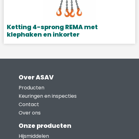
optie
kan
gekozen
Ketting 4-sprong REMA met
worden
klephaken en inkorter
op
Dit
de
product
productpagina
heeft
meerdere
Over ASAV
variaties.
Deze
Producten
optie
Keuringen en inspecties
kan
Contact
gekozen
Over ons
worden
Onze producten
op
Hijsmiddelen
de