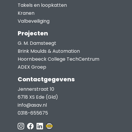
Takels en loopkatten
productpagina
Kranen
Valbeveiliging
Projecten
G. M. Damsteegt
Brink Moulds & Automation
Hoornbeeck College TechCentrum
ADEX Groep
Contactgegevens
Jennerstraat 10
6718 XS Ede (Gld)
info@asav.nl
0318-655675