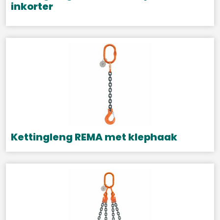
inkorter
Kettingleng REMA met klephaak
Dit
product
heeft
meerdere
variaties.
Deze