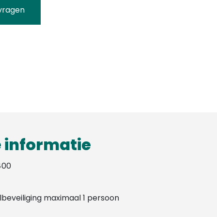
vragen
 informatie
400
lbeveiliging maximaal 1 persoon