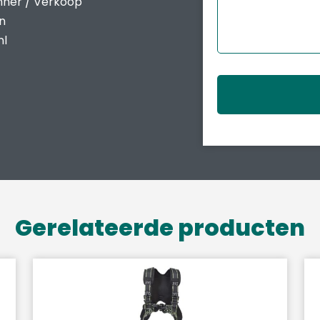
nner / Verkoop
en
nl
Gerelateerde producten