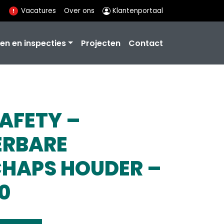
Vacatures
Over ons
Klantenportaal
en en inspecties
Projecten
Contact
AFETY –
ERBARE
HAPS HOUDER –
0