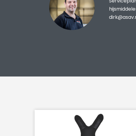
Servicepla
hijsmiddel
dirk@asav.