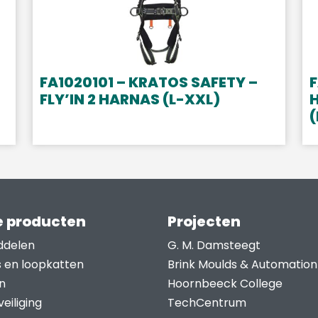
FA1020101 – KRATOS SAFETY –
F
FLY’IN 2 HARNAS (L-XXL)
(
 producten
Projecten
ddelen
G. M. Damsteegt
s en loopkatten
Brink Moulds & Automation
n
Hoornbeeck College
eiliging
TechCentrum