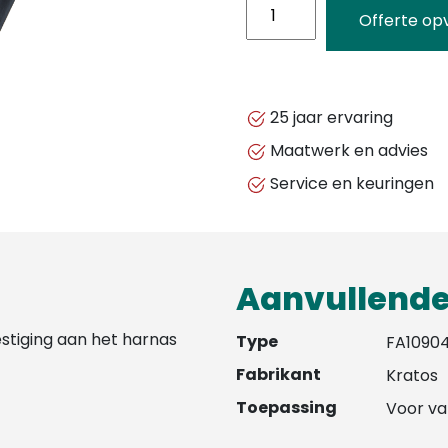
KRATOS
Offerte op
SAFETY
-
VERWIJDERBARE
GEREEDSCHAPS
25 jaar ervaring
HOUDER
Maatwerk en advies
-
Service en keuringen
FA1090400
aantal
Aanvullende
stiging aan het harnas
Type
FA1090
Fabrikant
Kratos
Toepassing
Voor va