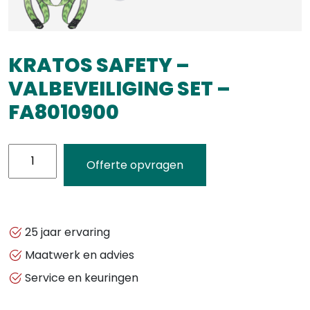
KRATOS SAFETY –
VALBEVEILIGING SET –
FA8010900
KRATOS
Offerte opvragen
SAFETY
-
VALBEVEILIGING
SET
25 jaar ervaring
-
Maatwerk en advies
FA8010900
Service en keuringen
aantal