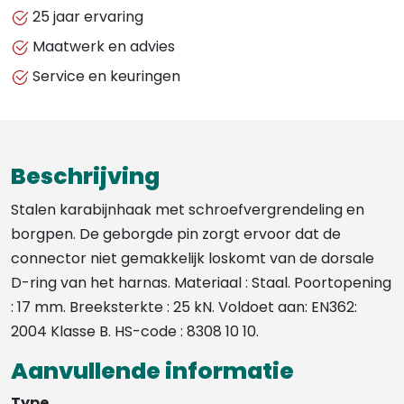
KARABIJNHAAK
25 jaar ervaring
MET
Maatwerk en advies
SCHROEFVERGRENDELING
Service en keuringen
EN
BORGPEN
-
FA5010217
Beschrijving
aantal
Stalen karabijnhaak met schroefvergrendeling en
borgpen. De geborgde pin zorgt ervoor dat de
connector niet gemakkelijk loskomt van de dorsale
D-ring van het harnas. Materiaal : Staal. Poortopening
: 17 mm. Breeksterkte : 25 kN. Voldoet aan: EN362:
2004 Klasse B. HS-code : 8308 10 10.
Aanvullende informatie
Type