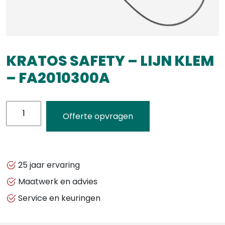
KRATOS SAFETY – LIJN KLEM
– FA2010300A
KRATOS
Offerte opvragen
SAFETY
-
LIJN
KLEM
25 jaar ervaring
-
Maatwerk en advies
FA2010300A
Service en keuringen
aantal