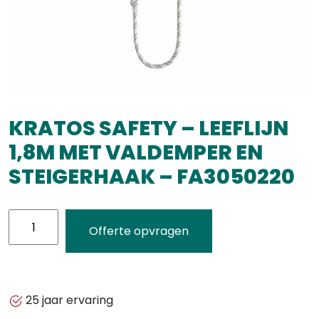
KRATOS SAFETY – LEEFLIJN
1,8M MET VALDEMPER EN
STEIGERHAAK – FA3050220
KRATOS
Offerte opvragen
SAFETY
-
LEEFLIJN
1,8M
25 jaar ervaring
MET