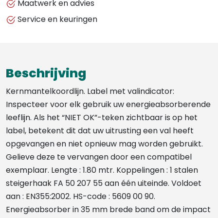
Maatwerk en advies
VALDEMPER
Service en keuringen
EN
STEIGERHAAK
-
FA3050220
Beschrijving
aantal
Kernmantelkoordlijn. Label met valindicator:
Inspecteer voor elk gebruik uw energieabsorberende
leeflijn. Als het “NIET OK”-teken zichtbaar is op het
label, betekent dit dat uw uitrusting een val heeft
opgevangen en niet opnieuw mag worden gebruikt.
Gelieve deze te vervangen door een compatibel
exemplaar. Lengte : 1.80 mtr. Koppelingen : 1 stalen
steigerhaak FA 50 207 55 aan één uiteinde. Voldoet
aan : EN355:2002. HS-code : 5609 00 90.
Energieabsorber in 35 mm brede band om de impact