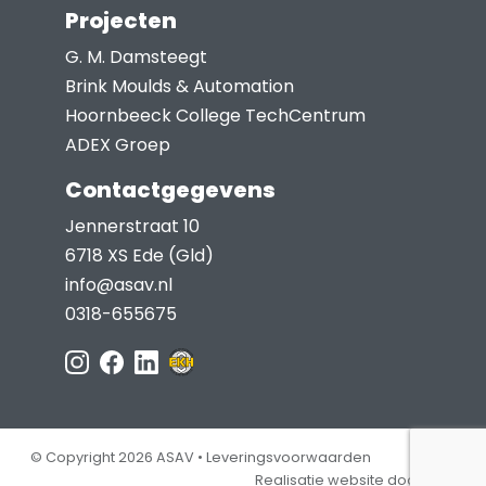
Projecten
G. M. Damsteegt
Brink Moulds & Automation
Hoornbeeck College TechCentrum
ADEX Groep
Contactgegevens
Jennerstraat 10
6718 XS Ede (Gld)
info@asav.nl
0318-655675
© Copyright 2026 ASAV •
Leveringsvoorwaarden
Realisatie website door Jep!