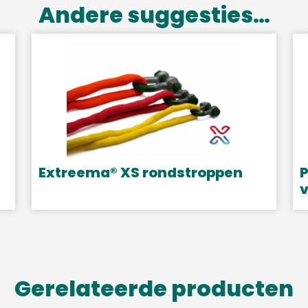
Andere suggesties…
Extreema® XS rondstroppen
P
v
Dit
D
product
p
heeft
h
meerdere
m
variaties.
Gerelateerde producten
v
Deze
D
optie