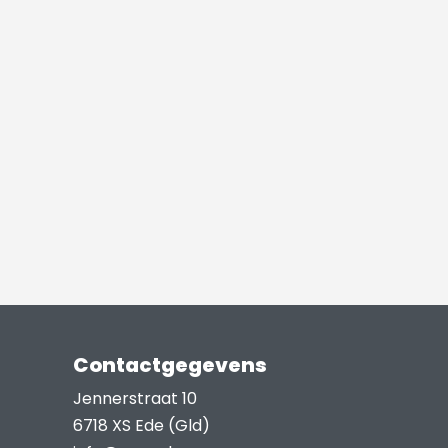
ptie
an
ekozen
orden
p
e
roductpagina
Contactgegevens
Jennerstraat 10
6718 XS Ede (Gld)