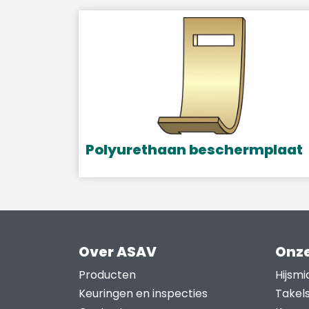
kan
gekozen
worden
op
de
productpagina
Polyurethaan beschermplaat
Dit
product
heeft
meerdere
variaties.
Over ASAV
Onze
Deze
Producten
Hijsmi
optie
Keuringen en inspecties
Takel
kan