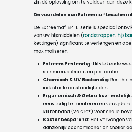
zijn dé oplossing om te voldoen aan deze kr
De voordelen van Extreema® bescher
De Extreema® EP-L-serie is speciaal ontw
van uw hijsmiddelen (
rondstroppen
,
hijsb
kettingen) significant te verlengen en oper
maximaliseren.
Extreem Bestendig:
Uitstekende weer
scheuren, schuren en perforatie.
Chemisch & UV Bestendig:
Bescherm
industriële omstandigheden.
Ergonomisch & Gebruiksvriendelijk:
eenvoudig te monteren en verwijderen
klittenband (Velcro®) voor snelle beve
Kostenbesparend:
Het vervangen va
aanzienlijk economischer en sneller 