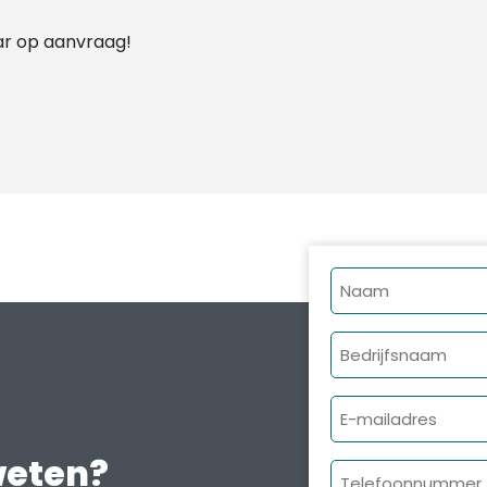
r op aanvraag!
Naam
Bedrijfsnaam
E-
mailadres
weten?
Telefoonnumme