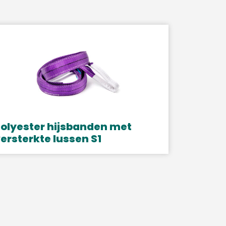
olyester hijsbanden met
ersterkte lussen S1
it
roduct
eeft
eerdere
ariaties.
eze