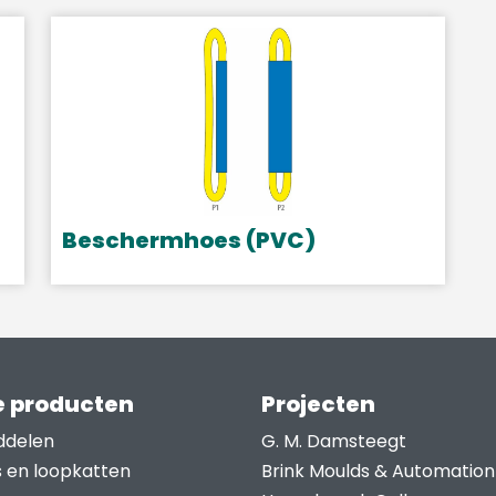
o
kan
k
gekozen
g
worden
w
op
o
de
d
productpagina
p
Beschermhoes (PVC)
 producten
Projecten
ddelen
G. M. Damsteegt
s en loopkatten
Brink Moulds & Automation