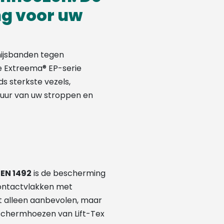
g voor uw
ijsbanden tegen
e Extreema® EP-serie
s sterkste vezels,
uur van uw stroppen en
d
EN 1492
is de bescherming
ontactvlakken met
t alleen aanbevolen, maar
schermhoezen van Lift-Tex