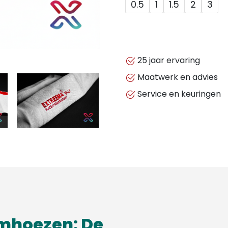
0.5
1
1.5
2
3
25 jaar ervaring
Maatwerk en advies
Service en keuringen
mhoezen: De