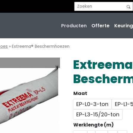
Producten
Offerte
Keuring
hoes
»
Extreema® Beschermhoezen
Extreema
Bescher
Maat
EP-L0-3-ton
EP-L1-
EP-L3-15/20-ton
Werklengte (m)