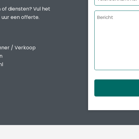
 of diensten? Vul het
Bericht
 uur een offerte.
nner / Verkoop
en
nl