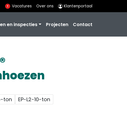
Vacatures
Over ons
Klantenportaal
en en inspecties
Projecten
Contact
®
mhoezen
5-ton
EP-L2-10-ton