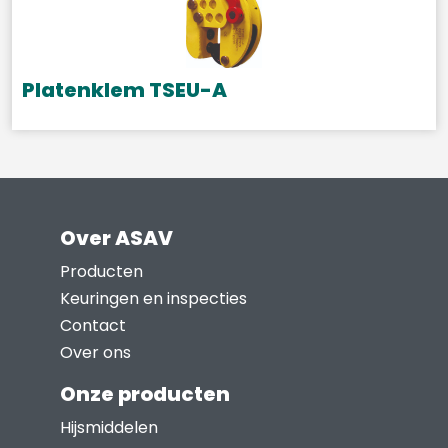
Deze
optie
kan
gekozen
Platenklem TSEU-A
worden
op
de
productpagina
Over ASAV
Producten
Keuringen en inspecties
Contact
Over ons
Onze producten
Hijsmiddelen