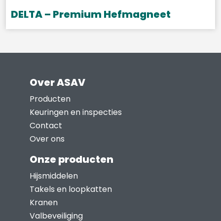
gekozen
DELTA – Premium Hefmagneet
worden
Dit
op
product
de
heeft
productpagina
meerdere
Over ASAV
variaties.
Deze
Producten
optie
Keuringen en inspecties
kan
Contact
gekozen
Over ons
worden
Onze producten
op
Hijsmiddelen
de
Takels en loopkatten
productpagina
Kranen
Valbeveiliging