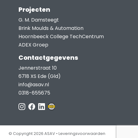
Projecten
G. M. Damsteegt
Brink Moulds & Automation
Hoornbeeck College TechCentrum
ADEX Groep
Contactgegevens
Jennerstraat 10
6718 XS Ede (Gld)
info@asav.nl
0318-655675
© Copyright 2026 ASAV •
Leveringsvoorwaarden