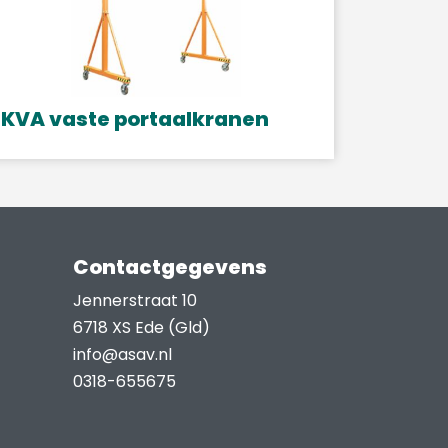
KVA vaste portaalkranen
it
roduct
eeft
eerdere
ariaties.
Contactgegevens
eze
Jennerstraat 10
ptie
6718 XS Ede (Gld)
an
info@asav.nl
ekozen
0318-655675
orden
p