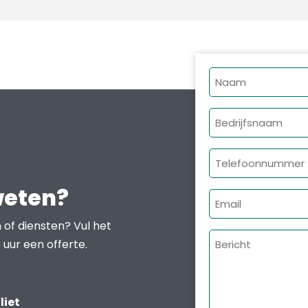
Naam
Bedrijfsnaam
Telefoonnumme
weten?
E-
mailadres
 of diensten? Vul het
Bericht
 uur een offerte.
liet