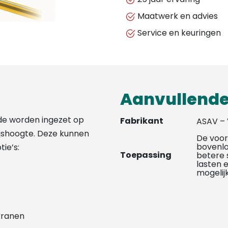
Maatwerk en advies
Service en keuringen
Aanvullende
de worden ingezet op
Fabrikant
ASAV –
jshoogte. Deze kunnen
De voor
bovenlo
ie’s:
Toepassing
betere s
lasten 
mogelij
kranen