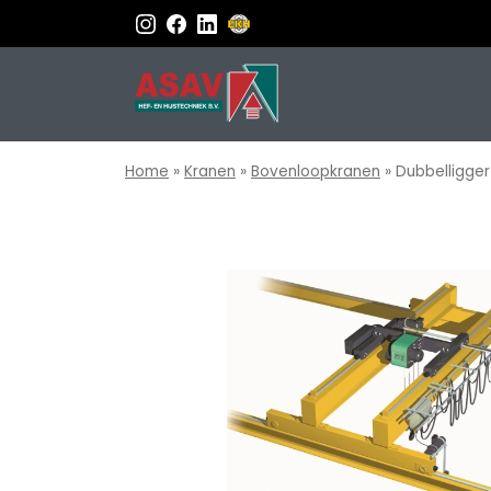
Home
»
Kranen
»
Bovenloopkranen
»
Dubbelligge