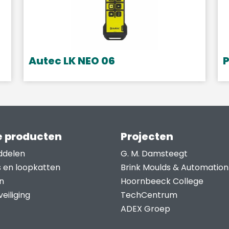
Autec LK NEO 06
P
D
p
h
m
v
 producten
Projecten
D
ddelen
G. M. Damsteegt
o
s en loopkatten
Brink Moulds & Automation
k
n
Hoornbeeck College
g
eiliging
TechCentrum
w
ADEX Groep
o