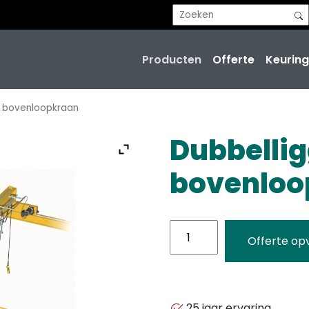
Producten
Offerte
Keuring
r bovenloopkraan
Dubbelli
bovenloo
Dubbelligger
Offerte op
bovenloopkraan
aantal
25 jaar ervaring