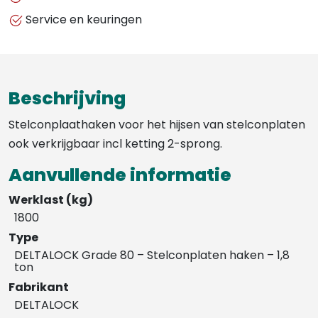
-
Service en keuringen
1,8
ton
aantal
Beschrijving
Stelconplaathaken voor het hijsen van stelconplaten
ook verkrijgbaar incl ketting 2-sprong.
Aanvullende informatie
Werklast (kg)
1800
Type
DELTALOCK Grade 80 – Stelconplaten haken – 1,8
ton
Fabrikant
DELTALOCK