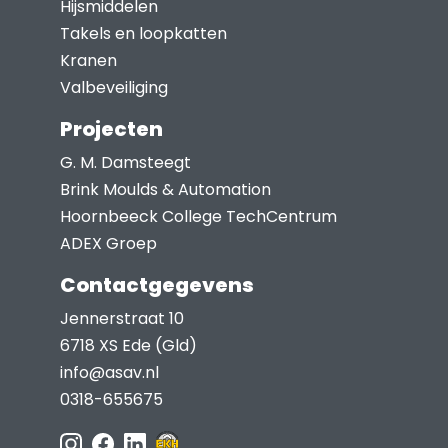
Hijsmiddelen
de
Takels en loopkatten
productpagina
Kranen
Valbeveiliging
Projecten
G. M. Damsteegt
Brink Moulds & Automation
Hoornbeeck College TechCentrum
ADEX Groep
Contactgegevens
Jennerstraat 10
6718 XS Ede (Gld)
info@asav.nl
0318-655675