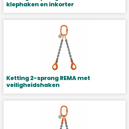
klephaken en inkorter
Dit
product
heeft
meerdere
variaties.
Deze
optie
kan
gekozen
Ketting 2-sprong REMA met
worden
veiligheidshaken
op
Dit
de
product
productpagina
heeft
meerdere
variaties.