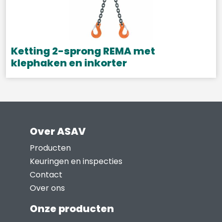
Deze
optie
kan
gekozen
Ketting 2-sprong REMA met
worden
klephaken en inkorter
op
Dit
de
product
productpagina
heeft
meerdere
Over ASAV
variaties.
Deze
Producten
optie
Keuringen en inspecties
kan
Contact
gekozen
Over ons
worden
Onze producten
op