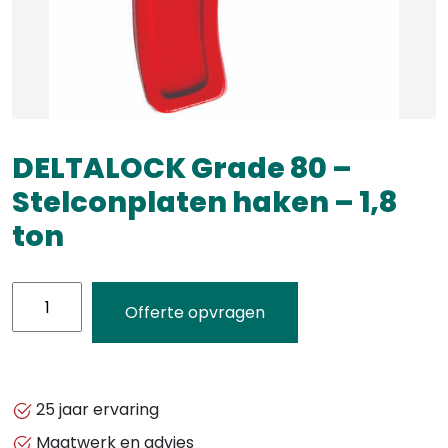
DELTALOCK Grade 80 –
Stelconplaten haken – 1,8
ton
DELTALOCK
Offerte opvragen
Grade
80
-
Stelconplaten
25 jaar ervaring
haken
Maatwerk en advies