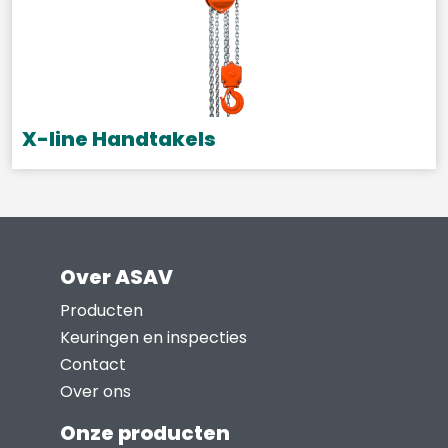
variaties.
Deze
optie
kan
gekozen
X-line Handtakels
worden
Dit
op
product
de
heeft
productpagina
meerdere
Over ASAV
variaties.
Deze
Producten
optie
Keuringen en inspecties
kan
Contact
gekozen
Over ons
worden
Onze producten
op