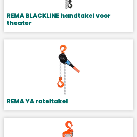
REMA BLACKLINE handtakel voor
theater
Dit
product
heeft
meerdere
variaties.
Deze
optie
kan
gekozen
REMA YA rateltakel
worden
Dit
op
product
de
heeft
productpagina
meerdere