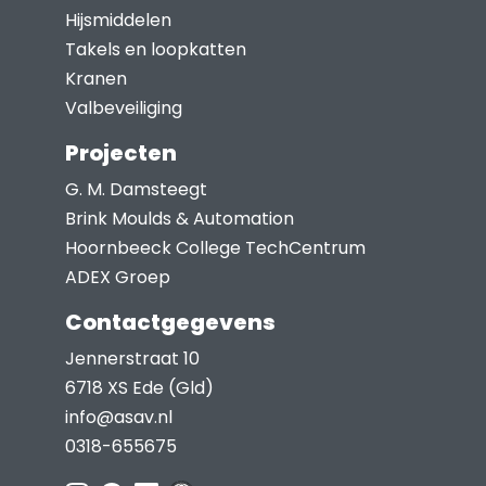
Hijsmiddelen
de
Takels en loopkatten
productpagina
Kranen
Valbeveiliging
Projecten
G. M. Damsteegt
Brink Moulds & Automation
Hoornbeeck College TechCentrum
ADEX Groep
Contactgegevens
Jennerstraat 10
6718 XS Ede (Gld)
info@asav.nl
0318-655675