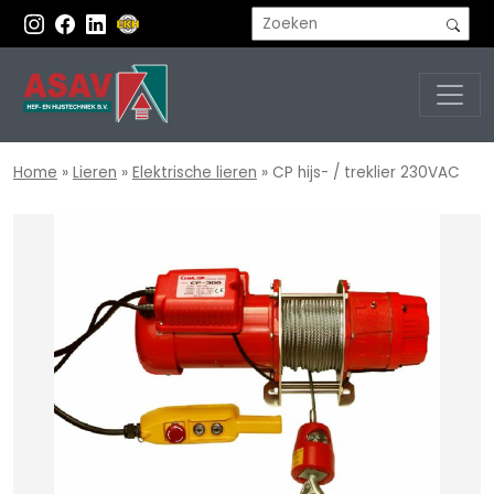
Home
»
Lieren
»
Elektrische lieren
»
CP hijs- / treklier 230VAC