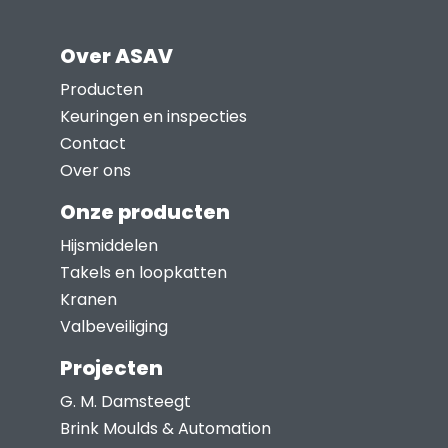
heeft
productpagina
meerdere
Over ASAV
variaties.
Deze
Producten
optie
Keuringen en inspecties
kan
Contact
gekozen
Over ons
worden
Onze producten
op
Hijsmiddelen
de
Takels en loopkatten
productpagina
Kranen
Valbeveiliging
Projecten
G. M. Damsteegt
Brink Moulds & Automation