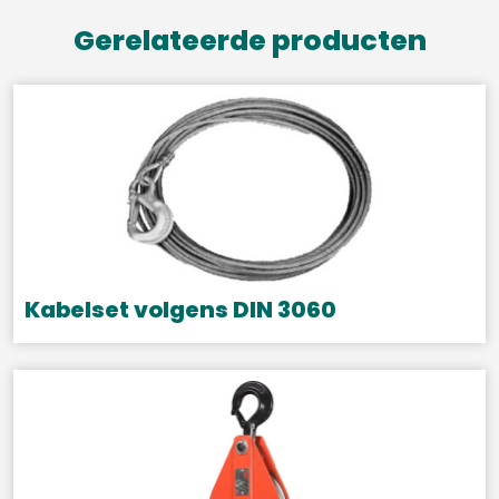
Gerelateerde producten
Kabelset volgens DIN 3060
Dit
product
heeft
meerdere
variaties.
Deze